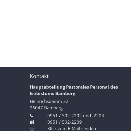
Kontakt
Hauptabteilung Pastorales Personal des
Erzbistums Bamberg
Heinrichsdamm 32
96047
Bamberg
0951 / 502-2202 und -2203
0951 / 502-2209
Klick zum E-Mail senden