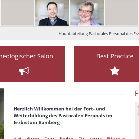
Hauptabteilung Pastorales Personal des E
heologischer Salon
Best Practice
F
____________________________________________________________
_____
Herzlich Willkommen bei der Fort- und
Weiterbildung des Pastoralen Peronals im
Erzbistum Bamberg
Auf dieser Seite finden Sie unter
"Unsere