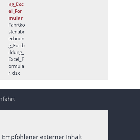
ng_Exc
el_For
mular
Fahrtko
stenabr
echnun
g_Fortb
ildung_
Excel_F
ormula
r.xlsx
nfahrt
Empfohlener externer Inhalt