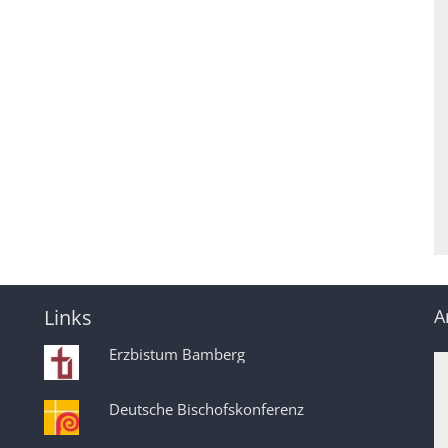
Links
A
Erzbistum Bamberg
Deutsche Bischofskonferenz