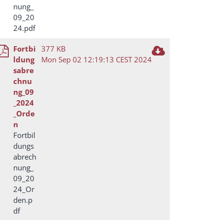
nung_
09_20
24.pdf
Fortbi
377 KB
ldung
Mon Sep 02 12:19:13 CEST 2024
sabre
chnu
ng_09
_2024
_Orde
n
Fortbil
dungs
abrech
nung_
09_20
24_Or
den.p
df